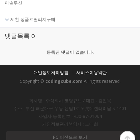
아솔루션
제천 정품프릴리지구매
댓글목록
0
등록된 댓글이 없습니다.
개인정보처리방침
서비스이용약관
Copyright ©
codingcube.com
All rights reserved.
회사명 : 주식회사 코딩큐브 / 대표 : 김진욱
주소 : 부산 해운대구 우동 센텀1로 9 롯데겔러리움 S-1401
사업자 등록번호 : 430-87-01064
개인정보관리책임자 : 노태희
PC 버전으로 보기