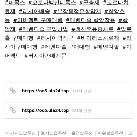
#버목스
#코로나백신디톡스
#구충제
#코로나치
료제
#러시아배송
#부작용적은항암제
#항암효
능
#이버멕틴 구매대행
#메벤다졸 항암작용
#항
암제
#메벤다졸 구입방법
#백신후유증치료
#알로
홀 구매대행
#러시아역직구
#바이러스치료제
#러
시아구매대행
#메벤다졸 구매대행
#메벤다졸
#이
버멕틴
#러시아판매전문
https://oq5.ula24.top
311회 연결
https://oq5.ula24.top
321회 연결
카지노솔루션 | 토지노솔루션 | 홀덤솔루션 | 파워볼솔루션 | 모