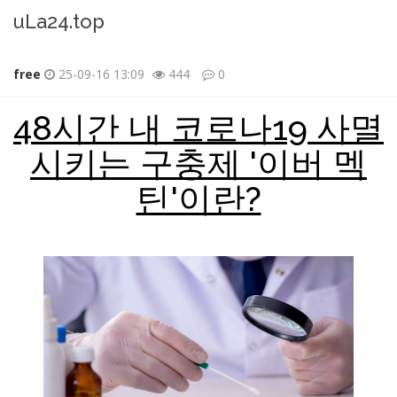
uLa24.top
free
25-09-16 13:09
444
0
본문
48시간 내 코로나19 사멸
시키는 구충제 '이버 멕
틴'이란?