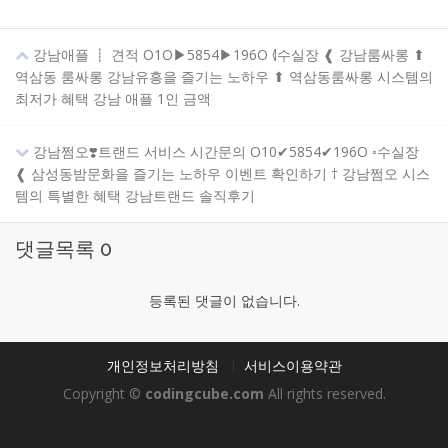
강남애플 ┋ 견적 O1O▶5854▶196O ⦉수실장 ❰ 강남룸싸롱 ⬆
역삼동 룸싸롱 강남유흥을 즐기는 노하우 ⬆ 역삼동룸싸롱 시스템의
최저가 혜택 강남 애플 1인 금액
강남쩜오❣️트랜드 서비스 시간문의 O10✔5854✔196O ◦수실장
❰ 삼성동밤문화을 즐기는 노하우 이벤트 확인하기 † 강남쩜오 시스
템의 특별한 혜택 강남트랜드 솔직후기
댓글목록
0
등록된 댓글이 없습니다.
개인정보처리방침
서비스이용약관
Copyright ©
codingcube.com
All rights reserved.