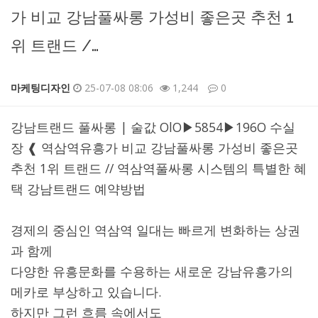
가 비교 강남풀싸롱 가성비 좋은곳 추천 1
위 트랜드 /…
마케팅디자인
25-07-08 08:06
1,244
0
본문
강남트랜드 풀싸롱 | 술값 OlO▶5854▶196O 수실
장 ❰ 역삼역유흥가 비교 강남풀싸롱 가성비 좋은곳
추천 1위 트랜드 // 역삼역풀싸롱 시스템의 특별한 혜
택 강남트랜드 예약방법
경제의 중심인 역삼역 일대는 빠르게 변화하는 상권
과 함께
다양한 유흥문화를 수용하는 새로운 강남유흥가의
메카로 부상하고 있습니다.
하지만 그런 흐름 속에서도