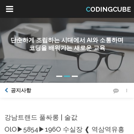
C
ODINGCUBE
블록을 기반으로 하는 코딩교육 시스템으로
즐거운 교육이 가능합니다.
공지사항
강남트랜드 풀싸롱 | 술값
OlO▶5854▶196O 수실장 ❰ 역삼역유흥