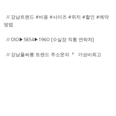
// 강남트랜드 #비용 #사이즈 #위치 #할인 #예약
방법
// OlO▶5854▶196O [수실장 직통 연락처]
// 강남풀싸롱 트랜드 주소문의 ╹ 가성비최고